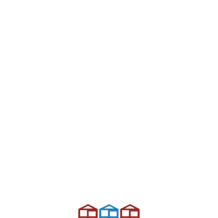
L
d
n