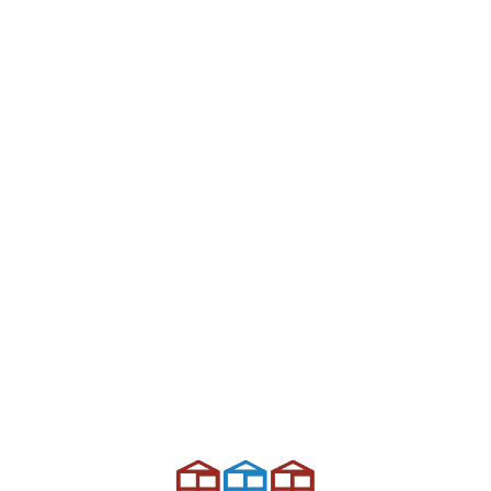
L
d
n